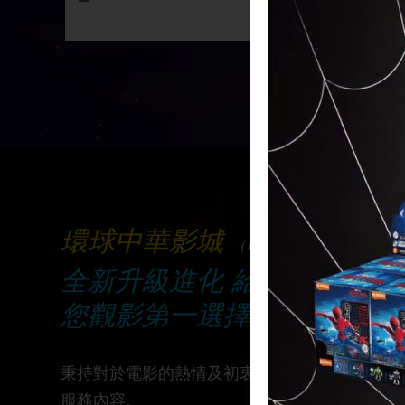
環球中華影城
（Universal Chunghwa C
全新升級進化 給您全新的視
您觀影第一選擇!
秉持對於電影的熱情及初衷，服務熱愛電影的您
服務內容。