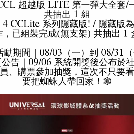
CCL 超越版 LITE 第一彈大全套/
共抽出 1 組
4 CCLite 系列隱藏版! / 隱藏
作，已組裝完成(無支架) 共抽出 1 
 活動期間｜08/03（一）到 08/31
開獎公告｜09/06 系統開獎後公布於
員、購票參加抽獎，這次不只要
要把蜘蛛人帶回家！🕸️
現正熱映
即將上映