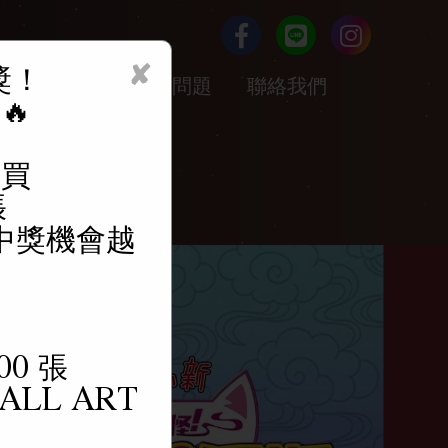
✘
獎！
票/加入會員
常見問題
聯絡我們
🔥
購買
張
中獎機會越
0 張
ALL ART