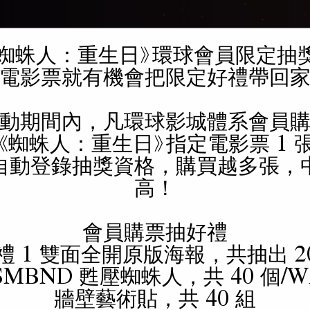
️ 《蜘蛛人：重生日》環球會員限定抽
電影介紹
活動快訊
時刻查詢
線上訂
電影票就有機會把限定好禮帶回家
動期間內，凡環球影城體系會員
時刻查詢
《蜘蛛人：重生日》指定電影票 1 
自動登錄抽獎資格，購買越多張，
高！
會員購票抽好禮
禮 1 雙面全開原版海報，共抽出 20
SMBND 甦壓蜘蛛人，共 40 個/W
牆壁藝術貼，共 40 組