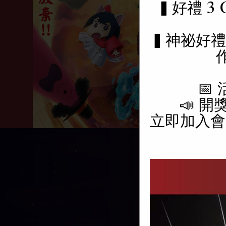
▍好禮 3 
▍神祕好禮 
📅
📣 
立即加入會