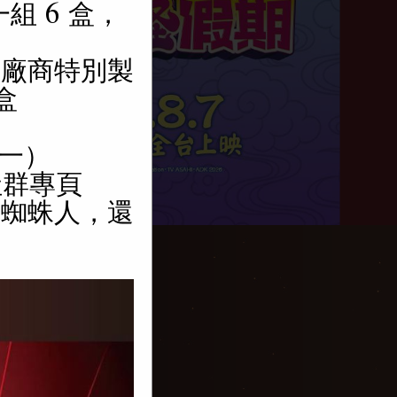
一組 6 盒，
版為廠商特別製
盒
（一）
社群專頁
看蜘蛛人，還