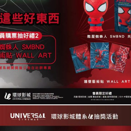
活動快訊
劇場版 吉伊卡哇
劇場版 吉伊卡哇
人魚島的秘密
人魚島的秘密
(中文發音中文字
(日文發音中文字
幕)
幕)
Chiikawa The Movie:
Ningyo no Shima no
The Secret Of The
Himitsu
Mermaid Island
2026/07/31 上映
2026/08/07 上映
🎁 《你的名字。》十
️ 《蜘蛛人：重生日》環球
別重映 #第三週 影城
會員限定抽獎！
典 🎁
08.05