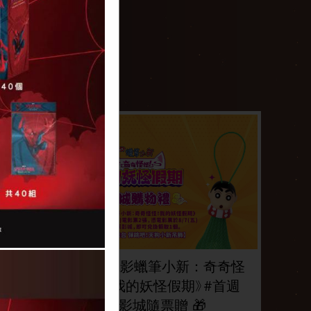
你的名字。(日
奧德賽
文)
THE ODYSSEY
YOUR NAME.
2026/07/17 上映
2026/07/24 上映
週年特
🎁 《電影蠟筆小新：奇奇怪
觀影特
怪！我的妖怪假期》#首週
影城隨票贈 🎁