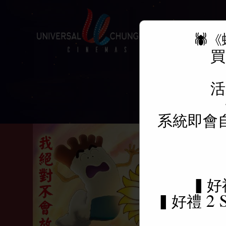
🕷
關於我們
買
活
系統即會
▍好
▍好禮 2 