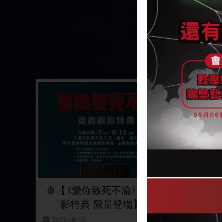
(日文) 電影蠟筆
愛你致死不渝
小新：奇奇怪
Obsession
怪！我的妖怪假
2026/08/07 上映
期
CRAYON SHINCHAN
THE MOVIE SPOOKY!
MY YOKAI VACATION
2026/08/07 上映
🩸【《愛你致死不渝》首週觀
🕷
影特典 限量登場】🩸
2026.08.06
2026.