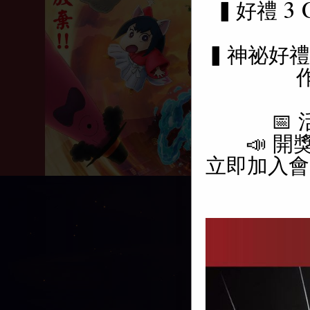
▍好禮 3 
▍神祕好禮 
📅
📣 
立即加入會