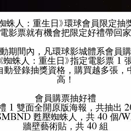
️ 《蜘蛛人：重生日》環球會員限定抽
電影介紹
活動快訊
時刻查詢
線上訂
電影票就有機會把限定好禮帶回家
動期間內，凡環球影城體系會員
時刻查詢
《蜘蛛人：重生日》指定電影票 1 
自動登錄抽獎資格，購買越多張，
高！
會員購票抽好禮
禮 1 雙面全開原版海報，共抽出 20
SMBND 甦壓蜘蛛人，共 40 個/W
牆壁藝術貼，共 40 組