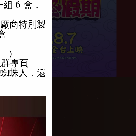
一組 6 盒，
版為廠商特別製
盒
（一）
社群專頁
看蜘蛛人，還