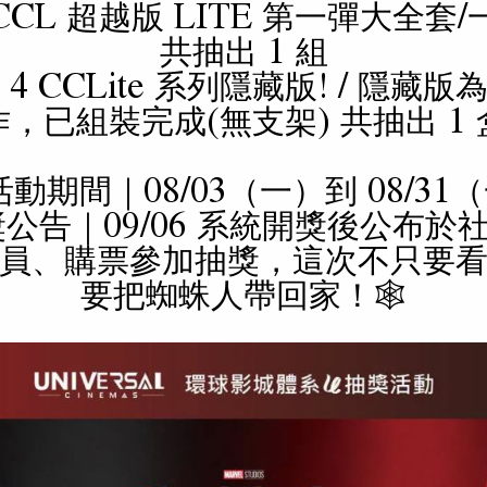
CCL 超越版 LITE 第一彈大全套/
共抽出 1 組
4 CCLite 系列隱藏版! / 隱藏
作，已組裝完成(無支架) 共抽出 1 
 活動期間｜08/03（一）到 08/31
開獎公告｜09/06 系統開獎後公布於
員、購票參加抽獎，這次不只要
要把蜘蛛人帶回家！🕸️
現正熱映
即將上映