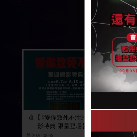
(日文) 電影蠟筆
愛你致死不渝
小新：奇奇怪
Obsession
怪！我的妖怪假
2026/08/07 上映
期
CRAYON SHINCHAN
THE MOVIE SPOOKY!
MY YOKAI VACATION
2026/08/07 上映
🩸【《愛你致死不渝》首週觀
🕷
影特典 限量登場】🩸
2026.08.06
2026.