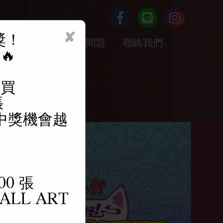
✘
獎！
票/加入會員
常見問題
聯絡我們
🔥
購買
張
中獎機會越
0 張
ALL ART