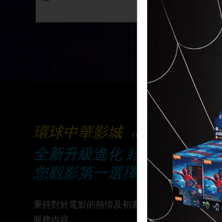
環球中華影城
（Universal Chunghwa C
全新升級進化 給您全新的視
您觀影第一選擇!
秉持對於電影的熱情及初衷，服務熱愛電影的您
服務內容。