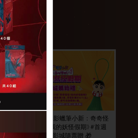
你的名字。(日
奧德賽
文)
THE ODYSSEY
YOUR NAME.
2026/07/17 上映
2026/07/24 上映
週年特
🎁 《電影蠟筆小新：奇奇怪
觀影特
怪！我的妖怪假期》#首週
影城隨票贈 🎁