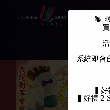
🕷
關於我們
買
活
系統即會
▍好
▍好禮 2 