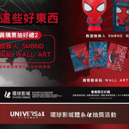
活動快訊
劇場版 吉伊卡哇
劇場版 吉伊卡哇
人魚島的秘密
人魚島的秘密
(中文發音中文字
(日文發音中文字
幕)
幕)
Chiikawa The Movie:
Ningyo no Shima no
The Secret Of The
Himitsu
Mermaid Island
2026/07/31 上映
2026/08/07 上映
🎁 《你的名字。》十
️ 《蜘蛛人：重生日》環球
別重映 #第三週 影城
會員限定抽獎！
典 🎁
08.05